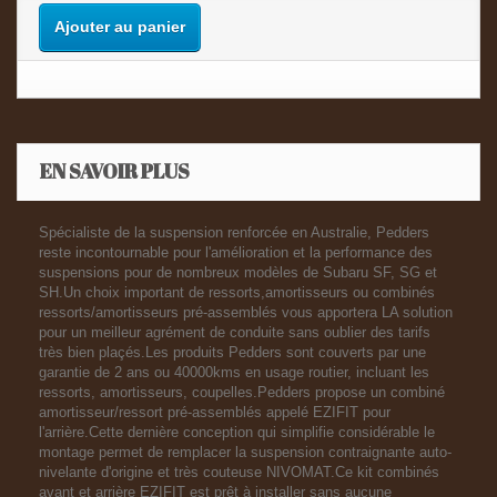
Ajouter au panier
EN SAVOIR PLUS
Spécialiste de la suspension renforcée en Australie, Pedders
reste incontournable pour l'amélioration et la performance des
suspensions pour de nombreux modèles de Subaru SF, SG et
SH.Un choix important de ressorts,amortisseurs ou combinés
ressorts/amortisseurs pré-assemblés vous apportera LA solution
pour un meilleur agrément de conduite sans oublier des tarifs
très bien plaçés.Les produits Pedders sont couverts par une
garantie de 2 ans ou 40000kms en usage routier, incluant les
ressorts, amortisseurs, coupelles.Pedders propose un combiné
amortisseur/ressort pré-assemblés appelé EZIFIT pour
l'arrière.Cette dernière conception qui simplifie considérable le
montage permet de remplacer la suspension contraignante auto-
nivelante d'origine et très couteuse NIVOMAT.Ce kit combinés
avant et arrière EZIFIT est prêt à installer sans aucune