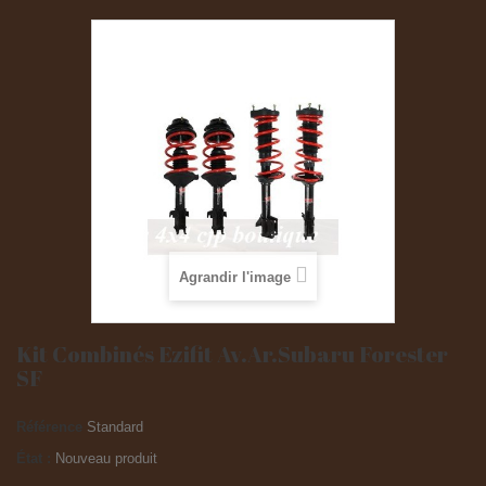
Agrandir l'image
Kit Combinés Ezifit Av.Ar.Subaru Forester
SF
Référence
Standard
État :
Nouveau produit