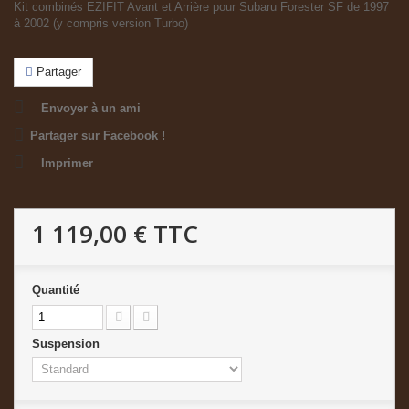
Kit combinés EZIFIT Avant et Arrière pour Subaru Forester SF de 1997
à 2002 (y compris version Turbo)
Partager
Envoyer à un ami
Partager sur Facebook !
Imprimer
1 119,00 €
TTC
Quantité
Suspension